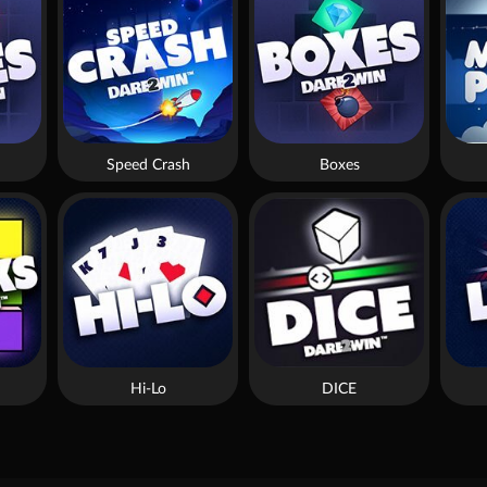
Speed Crash
Boxes
Hi-Lo
DICE