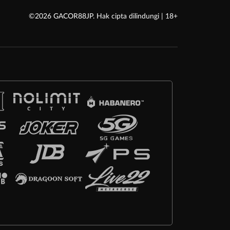
©2026 GACOR88JP. Hak cipta dilindungi | 18+