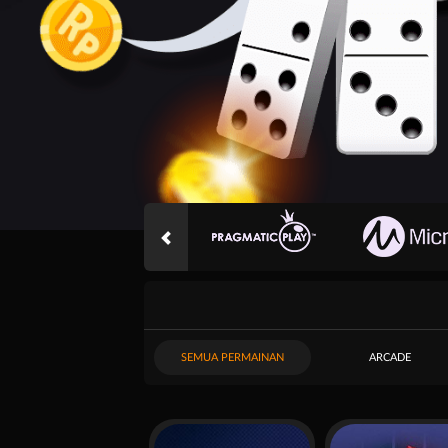
SEMUA PERMAINAN
ARCADE