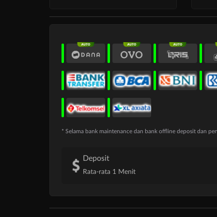
* Selama bank maintenance dan bank offline deposit dan pen
Deposit
Rata-rata 1 Menit