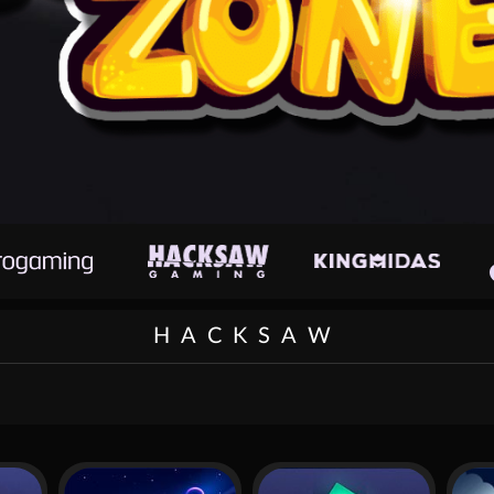
HACKSAW