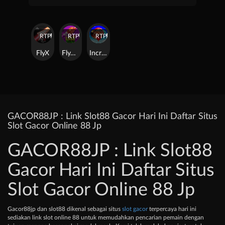
RTP
97%
RTP
98%
RTP
87%
FlyX
FlyX Cash Turbo
Incredible Balloon Machine
GACOR88JP : Link Slot88 Gacor Hari Ini Daftar Situs
Slot Gacor Online 88 Jp
GACOR88JP : Link Slot88
Gacor Hari Ini Daftar Situs
Slot Gacor Online 88 Jp
Gacor88jp dan slot88 dikenal sebagai situs
slot gacor
terpercaya hari ini
sediakan link slot online 88 untuk memudahkan pencarian pemain dengan