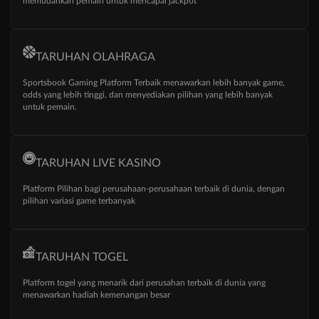
memudahkan pemain untuk mencapai jackpot
TARUHAN OLAHRAGA
Sportsbook Gaming Platform Terbaik menawarkan lebih banyak game,
odds yang lebih tinggi, dan menyediakan pilihan yang lebih banyak
untuk pemain.
TARUHAN LIVE KASINO
Platform Pilihan bagi perusahaan-perusahaan terbaik di dunia, dengan
pilihan variasi game terbanyak
TARUHAN TOGEL
Platform togel yang menarik dari perusahan terbaik di dunia yang
menawarkan hadiah kemenangan besar