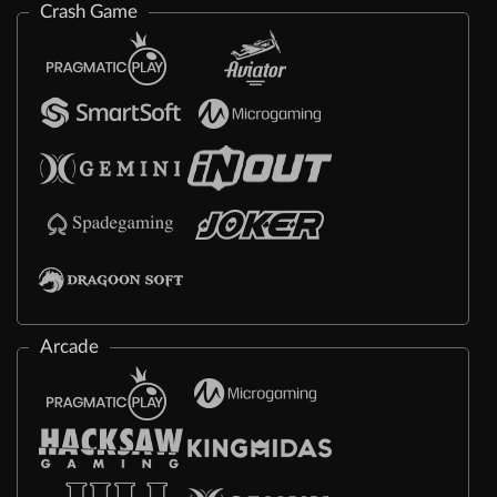
Crash Game
Arcade