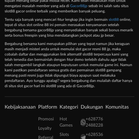
tujuan menang besar pakai modal receh. Kami telah melakukan riset untuk
mengatasi masalah member yang ada di
Gacor88jp
sebab ini salah satu situs
slot88 gacor online terbaik yang memberikan banyak peluang.
Tentu saja banyak yang mencari fitur lengkap jika ingin bermain
slot88
online,
tepat di situs slot online 88 ini pemain merasakan kenyamanan setelah
bergabung bersama gacor88jp yang menyediakan banyak sekali bonus menarik
serta bonus freespin yang bisa mendatangkan jackpot atau jp besar.
Bergabung bersama kami merupakan pilihan yang tepat namun jika keraguan
masih menjadi misteri anda untuk memulai slot gacor resmi 88 jp, maka
cobalah daftar dan menggunakan link alternatif slot88 terpercaya kami yang
telah tersedia dan bermainlah dengan fitur demo terlebih dahulu agar tidak
salah mengambil langkah ataupun keputusan untuk memulai game ini. Namun
kami pastikan pendaftaran semua gratis dan permainan slot88 gampang
menang pasti resmi juga tidak dipungut biaya apapun saat melakuka
pendaftaran. Ayo tunggu apalagi? segera bergabung dan mulailah daftar hanya
di situs slot gacor hari ini slot88 yang ada di Gacor88jp.
Kebijaksanaan
Platform
Kategori
Dukungan
Komunitas
Promosi
Hot
+628776
Games
2488228
Loyalty
Slots
+628536
Referral