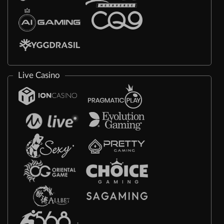
Live Casino