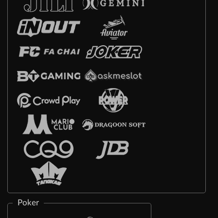
Poker