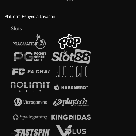
Platform Penyedia Layanan
Slots