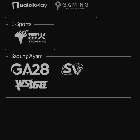
E-Sports
Sabung Ayam