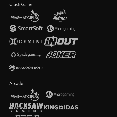
Crash Game
Arcade