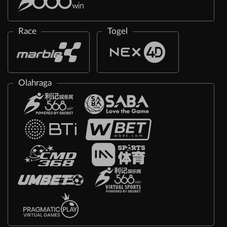
Race
Togel
Olahraga