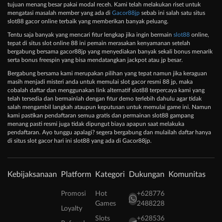
tujuan menang besar pakai modal receh. Kami telah melakukan riset untuk
mengatasi masalah member yang ada di
Gacor88jp
sebab ini salah satu situs
slot88 gacor online terbaik yang memberikan banyak peluang.
Tentu saja banyak yang mencari fitur lengkap jika ingin bermain
slot88
online,
tepat di situs slot online 88 ini pemain merasakan kenyamanan setelah
bergabung bersama gacor88jp yang menyediakan banyak sekali bonus menarik
serta bonus freespin yang bisa mendatangkan jackpot atau jp besar.
Bergabung bersama kami merupakan pilihan yang tepat namun jika keraguan
masih menjadi misteri anda untuk memulai slot gacor resmi 88 jp, maka
cobalah daftar dan menggunakan link alternatif slot88 terpercaya kami yang
telah tersedia dan bermainlah dengan fitur demo terlebih dahulu agar tidak
salah mengambil langkah ataupun keputusan untuk memulai game ini. Namun
kami pastikan pendaftaran semua gratis dan permainan slot88 gampang
menang pasti resmi juga tidak dipungut biaya apapun saat melakuka
pendaftaran. Ayo tunggu apalagi? segera bergabung dan mulailah daftar hanya
di situs slot gacor hari ini slot88 yang ada di Gacor88jp.
Kebijaksanaan
Platform
Kategori
Dukungan
Komunitas
Promosi
Hot
+628776
Games
2488228
Loyalty
Slots
+628536