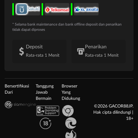
* Selama bank maintenance dan bank offline deposit dan penarikan
tidak dapat diproses
Deposit
Penarikan
Rata-rata 1 Menit
Rata-rata 1 Menit
Bersertifikasi
Tanggung
Browser
Dari
Jawab
Yang
Bermain
Didukung
©2026 GACOR88JP.
Hak cipta dilindungi |
18+