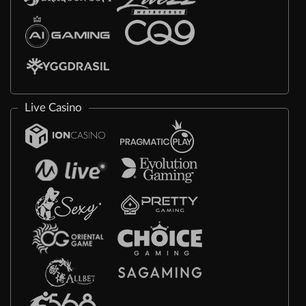
Live Casino