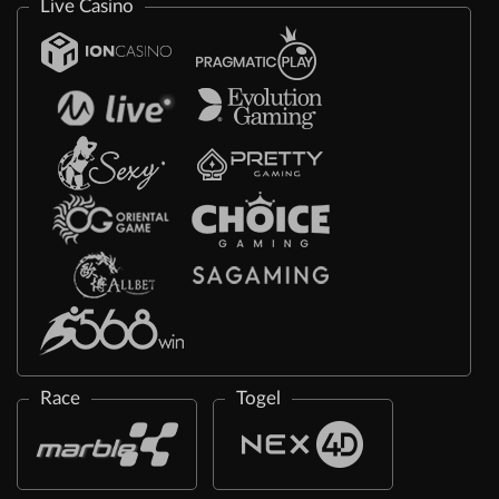
Live Casino
Race
Togel