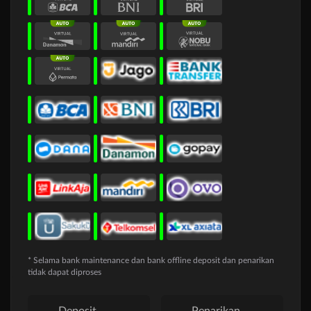
* Selama bank maintenance dan bank offline deposit dan penarikan
tidak dapat diproses