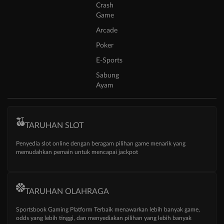
Crash
Game
Arcade
Poker
E-Sports
Sabung
Ayam
TARUHAN SLOT
Penyedia slot online dengan beragam pilihan game menarik yang
memudahkan pemain untuk mencapai jackpot
TARUHAN OLAHRAGA
Sportsbook Gaming Platform Terbaik menawarkan lebih banyak game,
odds yang lebih tinggi, dan menyediakan pilihan yang lebih banyak