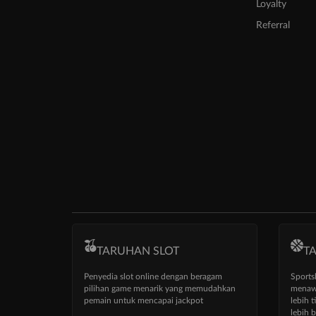
Loyalty
Referral
TARUHAN SLOT
T
Penyedia slot online dengan beragam
Sports
pilihan game menarik yang memudahkan
menawa
pemain untuk mencapai jackpot
lebih 
lebih 