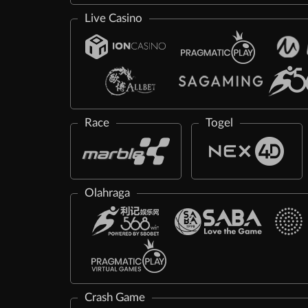
Live Casino
Race
Togel
Olahraga
Crash Game