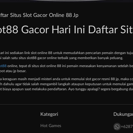
tar Situs Slot Gacor Online 88 Jp
88 Gacor Hari Ini Daftar Sit
ari ini sediakan link slot online 88 untuk memudahkan pencarian pemain dengan tuj
i salah satu situs slot88 gacor online terbaik yang memberikan banyak peluang.
ot88
online, tepat di situs slot online 88 ini pemain merasakan kenyamanan setelah
ot atau jp besar.
keraguan masih menjadi misteri anda untuk memulai slot gacor resmi 88 jp, maka cob
ebih dahulu agar tidak salah mengambil langkah ataupun keputusan untuk memulai gam
biaya apapun saat melakuka pendaftaran. Ayo tunggu apalagi? segera bergabung dan mu
Kategori
Dukunga
Hot Games
+6287