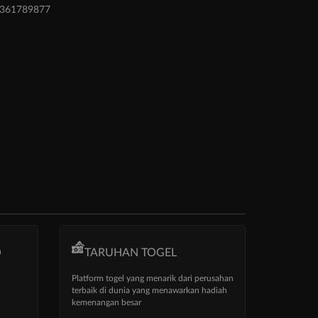
361789877
O
TARUHAN TOGEL
Platform togel yang menarik dari perusahan
terbaik di dunia yang menawarkan hadiah
kemenangan besar