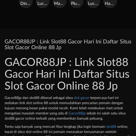
Dino Drop
Lucky Dog
Master Gems
Plushie Wins
Lucky Dice
Happy Nets
GACOR88JP : Link Slot88 Gacor Hari Ini Daftar Situs
Slot Gacor Online 88 Jp
GACOR88JP : Link Slot88
Gacor Hari Ini Daftar Situs
Slot Gacor Online 88 Jp
Gacor88jp dan slot88 dikenal sebagai situs
slot gacor
terpercaya hari ini
sediakan link slot online 88 untuk memudahkan pencarian pemain dengan
tujuan menang besar pakai modal receh. Kami telah melakukan riset untuk
mengatasi masalah member yang ada di
Gacor88jp
sebab ini salah satu situs
slot88 gacor online terbaik yang memberikan banyak peluang.
Tentu saja banyak yang mencari fitur lengkap jika ingin bermain
slot88
online,
tepat di situs slot online 88 ini pemain merasakan kenyamanan setelah