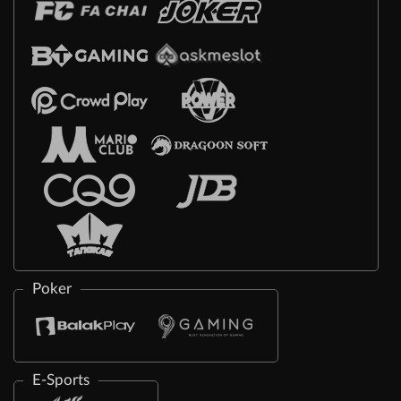
Poker
E-Sports