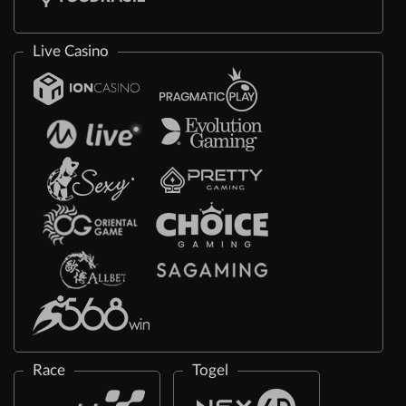
Live Casino
Race
Togel