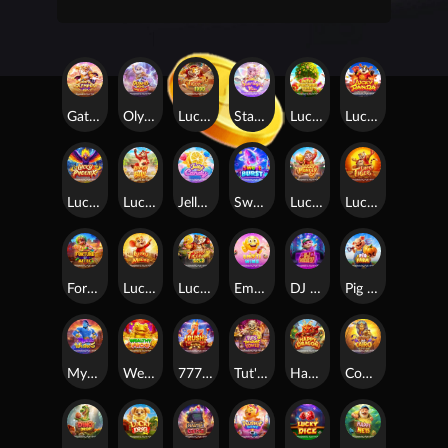
Gates of Olympus POP
Olympus Wins
Lucky Tiger 1000
Starlight Wins
Lucky Fortune Tree
Lucky Panda
Lucky Phoenix
Lucky Bull
Jelly Candy
Sweet Burst
Lucky MonKey
Lucky Tiger
Fortunes of Aztec
Lucky Mouse
Lucky Tiger Gold Ultimate
Emotiwins
DJ Neko
Pig Farm
Mystic Wishes
Wealthy Frog
777 Rush
Tut's Treasure Tower
Happy Dragon
Code of Cairo